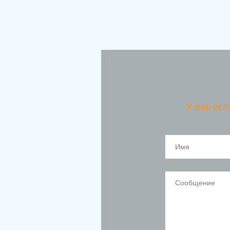
У вас ес