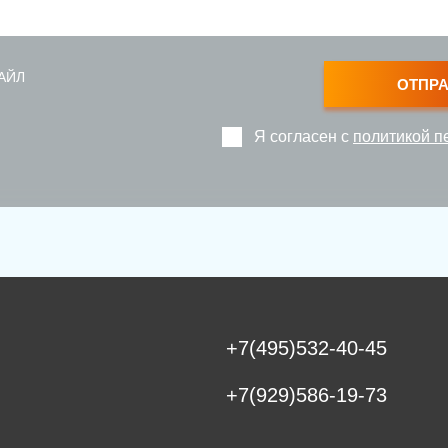
АЙЛ
ОТПР
Я согласен с
политикой п
+7(495)532-40-45
+7(929)586-19-73