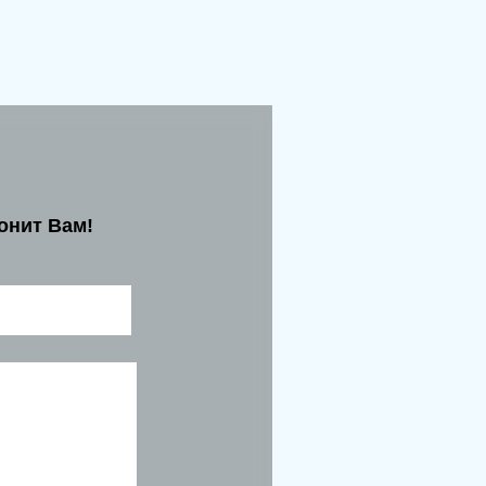
онит Вам!