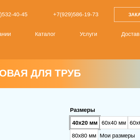
)532-40-45
+7(929)586-19-73
ЗАК
ании
Каталог
Услуги
Достав
ОВАЯ ДЛЯ ТРУБ
Размеры
40х20 мм
60х40 мм
60х
80х80 мм
Мои размеры