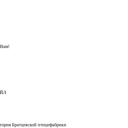
 Вам!
АЙЛ
ритория Братцевской птицефабрики