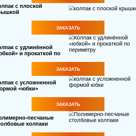
олпак с плоской
рышкой
ЗАКАЗАТЬ
олпак с удлинённой
юбкой» и прокаткой по
ериметру
ЗАКАЗАТЬ
олпак с усложненной
ормой «юбки»
ЗАКАЗАТЬ
олимерно-песчаные
толбовые колпаки