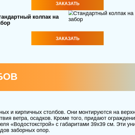
ЗАКАЗАТЬ
тандартный колпак на
абор
ЗАКАЗАТЬ
БОВ
ых и кирпичных столбов. Они монтируются на верхн
вия ветра, осадков. Кроме того, придают огражден
еля «Водостокстрой» с габаритами 39х39 см. Эти у
дов заборных опор.