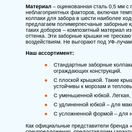
Материал
– оцинкованная сталь 0,5 мм с
неблагоприятных факторов, включая темп
колпаки для забора в шести наиболее ход
предлагаем полимерпесчаные заборные кры
таких доборов – композитный материал из 
оттенка. Эти заборные крышки не трескают
воздействиям. Не выгорают под УФ-лучам
Наш ассортимент:
Стандартные заборные колпаки
ограждающих конструкций.
С плоской крышкой. Такие крыш
устойчивы к морозам и теплов
С уменьшенной юбкой. Легкая,
С удлиненной юбкой – для мак
С усложненной формой – для н
Как официальные представители бренда «
спецпредложения, предоставляем гаранти