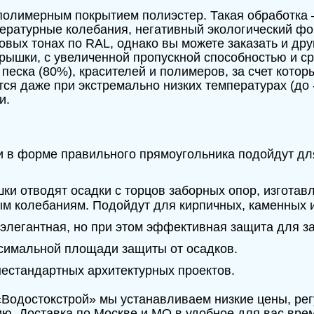
 полимерным покрытием полиэстер. Такая обработка 
ературные колебания, негативный экологический фо
овых тонах по RAL, однако вы можете заказать и др
шки, с увеличенной пропускной способностью и сро
песка (80%), красителей и полимеров, за счет кото
ся даже при экстремально низких температурах (до 
и.
 в форме правильного прямоугольника подойдут дл
ки отводят осадки с торцов заборных опор, изготав
ым колебаниям. Подойдут для кирпичных, каменных и
 элегантная, но при этом эффективная защита для з
симальной площади защиты от осадков.
естандартных архитектурных проектов.
Водостокстрой» мы устанавливаем низкие цены, ре
ю. Доставка по Москве и МО в удобное для вас вре