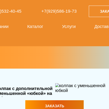
)532-40-45
+7(929)586-19-73
ЗАК
ании
Каталог
Услуги
Достав
олпак с дополнительной
меньшенной «юбкой» на
абор
ЗАКАЗАТЬ