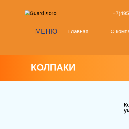
+7(495
МЕНЮ
Главная
О комп
КОЛПАКИ
К
у
з